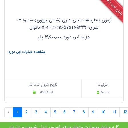
پایان ثبت نام
آزمون ستاره ها-شنای هنری (شنای موزون)-ستاره ۳-
تهران-۱۴۰۴۱۱۶۵۷۵۴۱/۵۳۳۶-۱۴۰۴-بانوان
هزینه این دوره: ۳,۵۰۰,۰۰۰
ریال
مشاهده جزئیات این دوره
ظرفیت
تاریخ شروع ثبت نام
۱۴۰۴/۱۱/۰۶
۵۰ /۱۰
‹
1
2
3
4
5
6
7
8
9
10
11
12
کلیه حقوق وبسایت متعلق به فدراسیون شنا ، شیرجه و واترپلو