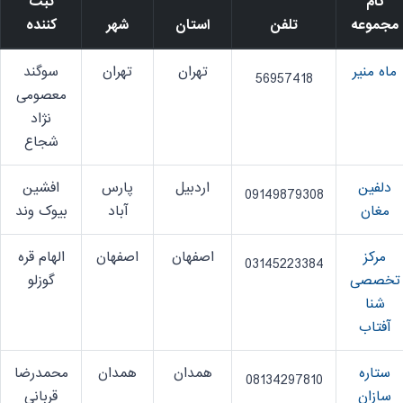
نام
ثبت
مجموعه
تلفن
استان
شهر
کننده
ماه منیر
تهران
تهران
سوگند
56957418
معصومی
نژاد
شجاع
دلفین
اردبیل
پارس
افشین
09149879308
مغان
آباد
بیوک وند
مرکز
اصفهان
اصفهان
الهام قره
03145223384
تخصصی
گوزلو
شنا
آفتاب
ستاره
همدان
همدان
محمدرضا
08134297810
سازان
قربانی