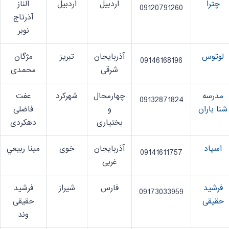
چترا
اردبیل
اردبیل
الناز
09120791260
آذرتاج
نوبر
لوتوس
آذربایجان
تبریز
مژگان
09146168196
شرقی
محمدی
مدرسه
چهارمحال
شهرکرد
عفت
09132871824
شنا باران
و
فاضلی
بختیاری
دهکردی
اسپاد
آذربایجان
خوی
مينا ربيعي
09141611757
غربی
فرشید
فارس
شیراز
فرشید
09173033959
حقیقی
حقیقی
وند