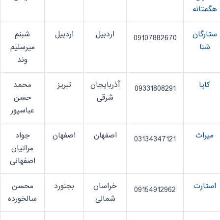
هگمتانه
ستارگان
اردبیل
اردبیل
شبنم
09107882670
شنا
میرسلیم
وند
کایا
آذربایجان
تبریز
محمد
09331808291
شرقی
حسن
عباسپور
میراث
اصفهان
اصفهان
جواد
03134347121
مراتیان
اصفهانی
استارت
خراسان
بجنورد
محسن
09154912962
شمالی
سالخورده