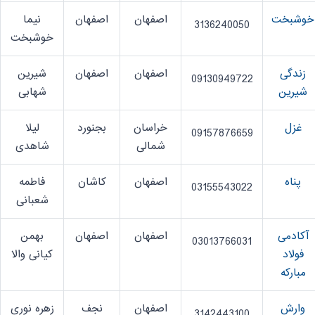
خوشبخت
اصفهان
اصفهان
نیما
3136240050
خوشبخت
زندگی
اصفهان
اصفهان
شیرین
09130949722
شیرین
شهابی
غزل
خراسان
بجنورد
لیلا
09157876659
شمالی
شاهدی
پناه
اصفهان
کاشان
فاطمه
03155543022
شعبانی
آکادمی
اصفهان
اصفهان
بهمن
03013766031
فولاد
کیانی والا
مبارکه
وارش
اصفهان
نجف
زهره نوری
3142443100