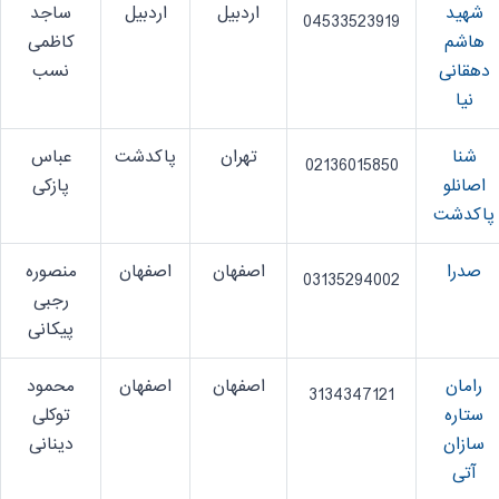
شهید
اردبیل
اردبیل
ساجد
04533523919
هاشم
کاظمی
دهقانی
نسب
نیا
شنا
تهران
پاکدشت
عباس
02136015850
اصانلو
پازکی
پاکدشت
صدرا
اصفهان
اصفهان
منصوره
03135294002
رجبی
پیکانی
رامان
اصفهان
اصفهان
محمود
3134347121
ستاره
توکلی
سازان
دینانی
آتی