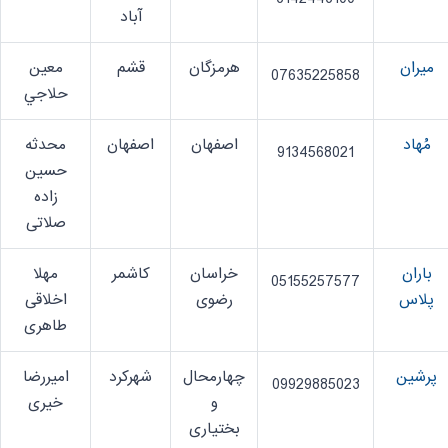
آباد
میران
هرمزگان
قشم
معين
07635225858
حلاجي
مُهاد
اصفهان
اصفهان
محدثه
9134568021
حسین
زاده
صلاتی
باران
خراسان
کاشمر
مهلا
05155257577
پلاس
رضوی
اخلاقی
طاهری
پرشین
چهارمحال
شهرکرد
امیررضا
09929885023
و
خیری
بختیاری