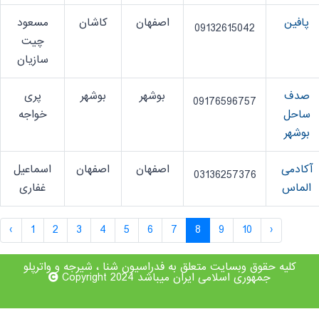
پافین
اصفهان
کاشان
مسعود
09132615042
چیت
سازیان
صدف
بوشهر
بوشهر
پری
09176596757
ساحل
خواجه
بوشهر
آکادمی
اصفهان
اصفهان
اسماعیل
03136257376
الماس
غفاری
‹
1
2
3
4
5
6
7
8
9
10
›
کلیه حقوق وبسایت متعلق به فدراسیون شنا ، شیرجه و واترپلو
جمهوری اسلامی ایران میباشد Copyright 2024