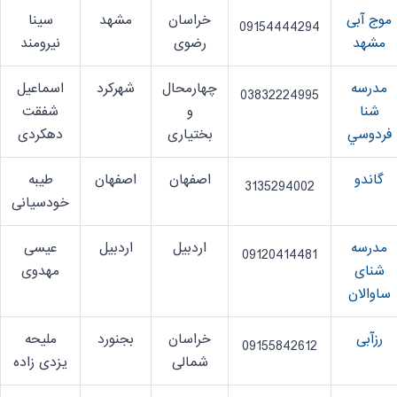
موج آبی
خراسان
مشهد
سینا
09154444294
مشهد
رضوی
نیرومند
مدرسه
چهارمحال
شهرکرد
اسماعیل
03832224995
شنا
و
شفقت
فردوسي
بختیاری
دهکردی
گاندو
اصفهان
اصفهان
طیبه
3135294002
خودسیانی
مدرسه
اردبیل
اردبیل
عیسی
09120414481
شنای
مهدوی
ساوالان
رزآبی
خراسان
بجنورد
ملیحه
09155842612
شمالی
یزدی زاده