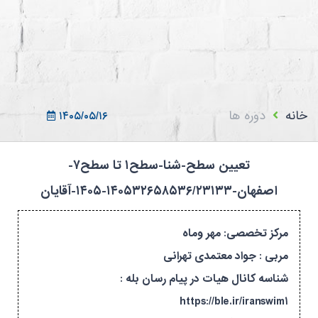
ثبت نام در سامانه
ورود به سامانه
ثبت نام/ورود 7سطح
خانه
دوره ها
۱۴۰۵/۰۵/۱۶
تعیین سطح-شنا-سطح۱ تا سطح۷-
اصفهان-۱۴۰۵۳۲۶۵۸۵۳۶/۲۳۱۳۳-۱۴۰۵-آقایان
مرکز تخصصی: مهر وماه
مربی : جواد معتمدی تهرانی
شناسه کانال هیات در پیام رسان بله :
https://ble.ir/iranswim۱