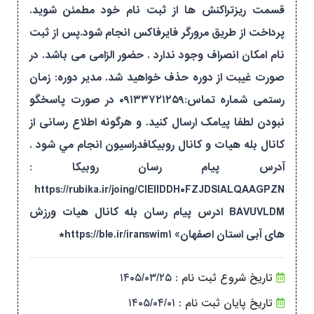
قسمت ریزتراکنش ها از ثبت نام خود مطمئن شوید.
پرداخت از طریق مرورگر فایرفاکس انجام شود.پس از ثبت
نام امکان انصراف وجود ندارد . حضور الزامی می باشد. در
صورت غیبت از دوره حذف خواهید شد. مدیر دوره: زمان
رستمی شماره تماس:۰۹۱۳۳۷۲۱۲۵۹ در صورت پاسخگو
نبودن لطفا پیامک ارسال کنید. و هرگونه اطلاع رسانی از
کانال بله هیات و کانال روبیکافدراسیون انجام مي شود .
آدرس پيام رسان روبيكا :
https://rubika.ir/joing/CIEIIDDH۰FZJDSIALQAAGPZN
BAVUVLDM ادرس پيام رسان بله کانال هیات ورزش
های آبی استان اصفهان» https://ble.ir/iranswim۱*
تاریخ شروع ثبت نام :
۱۴۰۵/۰۳/۲۵
تاریخ پایان ثبت نام :
۱۴۰۵/۰۴/۰۱