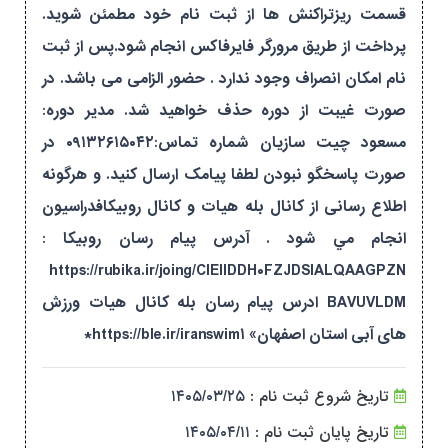
قسمت ریزتراکنش ها از ثبت نام خود مطمئن شوید.
پرداخت از طریق مرورگر فایرفاکس انجام شود.پس از ثبت
نام امکان انصراف وجود ندارد . حضور الزامی می باشد. در
صورت غیبت از دوره حذف خواهید شد. مدیر دوره:
مسعود چیت سازیان شماره تماس:۰۹۱۳۲۶۱۵۰۴۲ در
صورت پاسخگو نبودن لطفا پیامک ارسال کنید. و هرگونه
اطلاع رسانی از کانال بله هیات و کانال روبیکافدراسیون
انجام مي شود . آدرس پيام رسان روبيكا :
https://rubika.ir/joing/CIEIIDDH۰FZJDSIALQAAGPZN
BAVUVLDM ادرس پيام رسان بله کانال هیات ورزش
های آبی استان اصفهان» https://ble.ir/iranswim۱*
تاریخ شروع ثبت نام :
۱۴۰۵/۰۳/۲۵
تاریخ پایان ثبت نام :
۱۴۰۵/۰۴/۱۱