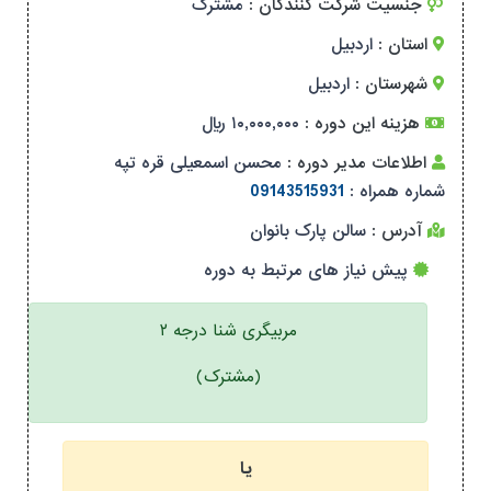
جنسیت شرکت کنندگان :
مشترک
استان :
اردبیل
شهرستان :
اردبیل
هزینه این دوره :
۱۰,۰۰۰,۰۰۰ ریال
اطلاعات مدیر دوره :
محسن اسمعیلی قره تپه
شماره همراه :
09143515931
آدرس :
سالن پارک بانوان
پیش نیاز های مرتبط به دوره
مربیگری شنا درجه ۲
(مشترک)
یا