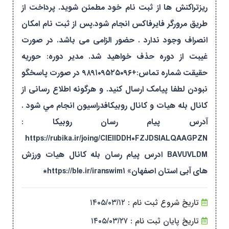
ریزتراکنش ها از ثبت نام خود مطمئن شوید. پرداخت از
طریق مرورگر فایرفاکس انجام شود.پس از ثبت نام امکان
انصراف وجود ندارد . حضور الزامی می باشد. در صورت
غیبت از دوره حذف خواهید شد. مدیر دوره: حوریه
حقیقت شماره تماس:+۹۸۹۱۰۹۵۲۵۰۹۶ در صورت پاسخگو
نبودن لطفا پیامک ارسال کنید. و هرگونه اطلاع رسانی از
کانال بله هیات و کانال روبیکافدراسیون انجام مي شود .
آدرس پيام رسان روبيكا :
https://rubika.ir/joing/CIEIIDDH۰FZJDSIALQAAGPZN
BAVUVLDM ادرس پيام رسان بله کانال هیات ورزش
های آبی استان اصفهان» https://ble.ir/iranswim۱*
تاریخ شروع ثبت نام :
۱۴۰۵/۰۳/۱۲
تاریخ پایان ثبت نام :
۱۴۰۵/۰۳/۲۷