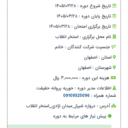
تاریخ شروع دوره :
۱۴۰۵/۰۳/۲۸
تاریخ پایان دوره :
۱۴۰۵/۰۳/۲۸
تاریخ برگزاری امتحان :
۱۴۰۵/۰۳/۲۸
نام محل برگزاری :
استخر انقلاب
جنسیت شرکت کنندگان :
خانم
استان :
اصفهان
شهرستان :
اصفهان
هزینه این دوره :
۳,۰۰۰,۰۰۰ ریال
اطلاعات مدیر دوره :
حوریه پروانه حقیقت
شماره همراه :
09109525096
آدرس :
دروازه شیراز_میدان ازادی_استخر انقلاب
پیش نیاز های مرتبط به دوره