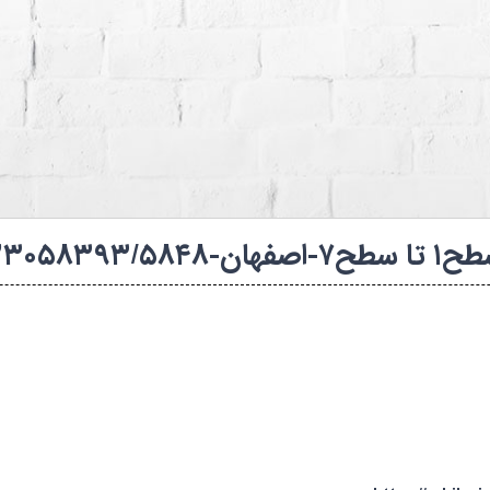
ه های شنا (استخرها)
کانال روبیکا فدراسیون
۱۴۰۵-بانوان