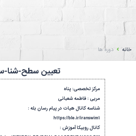
استعلام اعضا
بیمه فدراسیون پزشکی
تماس با ما
سامانه باشگا
خانه
دوره ها
تعیین سطح-شنا-سطح۱ تا سطح۷-اصفهان-۱۴۰۵۲۳۰۵۸۳۹۳/۵۸۴۸-
مرکز تخصصی: پناه
مربی : فاطمه شعبانی
شناسه کانال هیات در پیام رسان بله :
https://ble.ir/iranswim۱
کانال روبیکا آموزش :