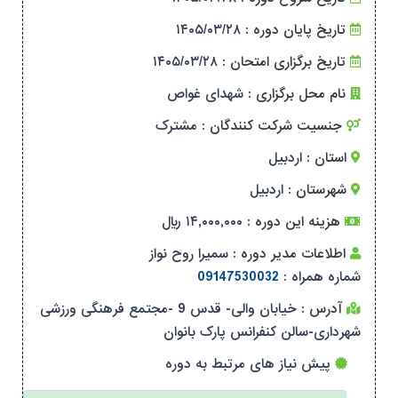
تاریخ پایان دوره :
۱۴۰۵/۰۳/۲۸
تاریخ برگزاری امتحان :
۱۴۰۵/۰۳/۲۸
نام محل برگزاری :
شهدای غواص
جنسیت شرکت کنندگان :
مشترک
استان :
اردبیل
شهرستان :
اردبیل
هزینه این دوره :
۱۴,۰۰۰,۰۰۰ ریال
اطلاعات مدیر دوره :
سمیرا روح نواز
شماره همراه :
09147530032
آدرس :
خیابان والی- قدس 9 -مجتمع فرهنگی ورزشی
شهرداری-سالن کنفرانس پارک بانوان
پیش نیاز های مرتبط به دوره