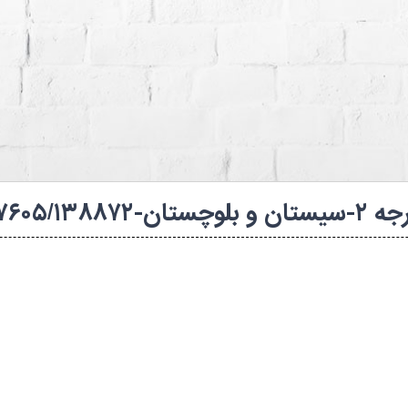
ه های شنا (استخرها)
کانال روبیکا فدراسیون
۱۴۰۴-آقایان