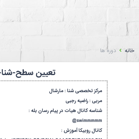
استعلام اعضا
بیمه فدراسیون پزشکی
تماس با ما
سامانه باشگا
خانه
دوره ها
تعیین سطح-شنا-سطح۱ تا سطح۷-اصفهان-۸۱۳۵۷۰۱۷/۵۷۵
مرکز تخصصی شنا : مارشال
مربی : راضیه رجبی
شناسه کانال هیات در پیام رسان بله :
swimmmmm@
کانال روبیکا آموزش :