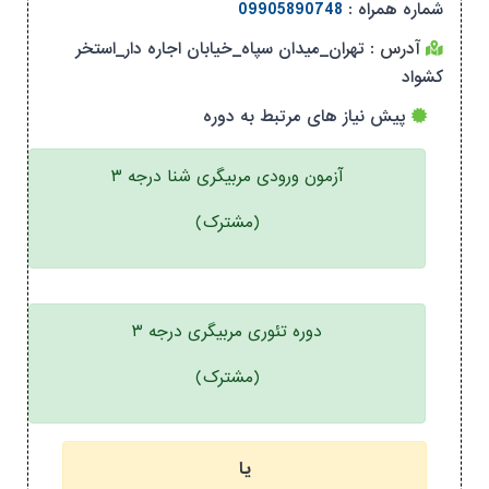
شماره همراه :
09905890748
آدرس :
تهران_میدان سپاه_خیابان اجاره دار_استخر
کشواد
پیش نیاز های مرتبط به دوره
آزمون ورودی مربیگری شنا درجه ۳
(مشترک)
دوره تئوری مربیگری درجه ۳
(مشترک)
یا