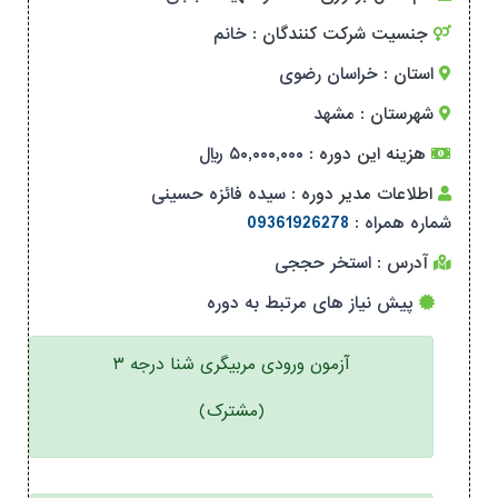
جنسیت شرکت کنندگان :
خانم
استان :
خراسان رضوی
شهرستان :
مشهد
هزینه این دوره :
۵۰,۰۰۰,۰۰۰ ریال
اطلاعات مدیر دوره :
سیده فائزه حسینی
شماره همراه :
09361926278
آدرس :
استخر حججی
پیش نیاز های مرتبط به دوره
آزمون ورودی مربیگری شنا درجه ۳
(مشترک)