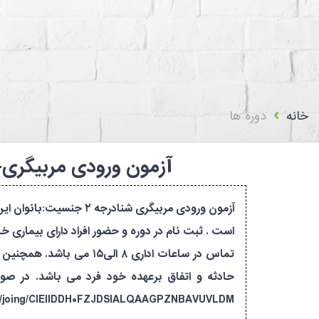
استعلام اعضا
بیمه فدراسیون پزشکی
تماس با ما
سامانه باشگا
خانه
دوره ها
آزمون ورودی مربیگری-شنا-درجه ۲-خراسان شمالی-/۱۲۵۸۸۵
تماس در ساعات اداری ۸ 
حادثه و اتفاق برعهده خود فرد می باشد. در صورت
https://rubika.ir/joing/CIEIIDDH۰FZJDSIALQAAGPZNBAVUVLDM رعایت شئون