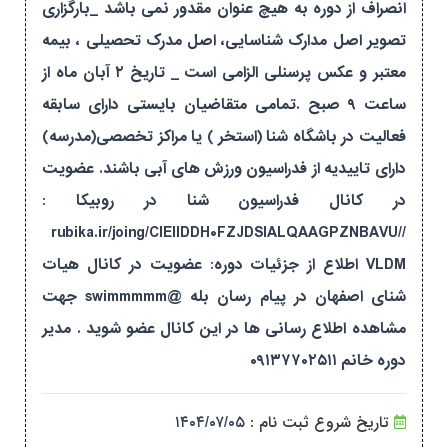
انصراف از دوره به هیچ عنوان مقدور نمی باشد _بارگزاری
تصویر اصل مدارک شناسایی، اصل مدرک تحصیلی ، بیمه
معتبر و عکس پرسنلی الزامی است _ تاریخ ۲ آبان ماه از
ساعت ۹ صبح .تمامی متقاضیان بایستی دارای سابقه
فعالیت در باشگاه شنا (استخر ) یا مراکز تخصصی(مدرسه)
دارای تاییدیه از فدراسیون ورزش های آبی باشند. عضویت
در کانال فدراسیون شنا در روبیکا :
//rubika.ir/joing/CIEIIDDH۰FZJDSIALQAAGPZNBAVU
VLDM اطلاع از جزئیات دوره: عضویت در کانال هیات
شنای اصفهان در پیام رسان بله @swimmmmm جهت
مشاهده اطلاع رسانی ها در این کانال عضو شوید . مدیر
دوره خانم ۰۹۱۳۷۷۰۲۵۱۱
تاریخ شروع ثبت نام :
۱۴۰۴/۰۷/۰۵