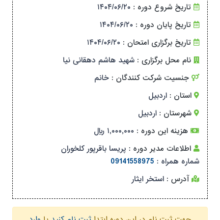
تاریخ شروع دوره :
۱۴۰۴/۰۶/۲۰
تاریخ پایان دوره :
۱۴۰۴/۰۶/۲۰
تاریخ برگزاری امتحان :
۱۴۰۴/۰۶/۲۰
نام محل برگزاری :
شهید هاشم دهقانی نیا
جنسیت شرکت کنندگان :
خانم
استان :
اردبیل
شهرستان :
اردبیل
هزینه این دوره :
۱,۰۰۰,۰۰۰ ریال
اطلاعات مدیر دوره :
پریسا باقرپور کلخوران
شماره همراه :
09141558975
آدرس :
استخر ایثار
جهت ثبت نام در این دوره ابتدا
ثبت نام کنید
یا
وارد